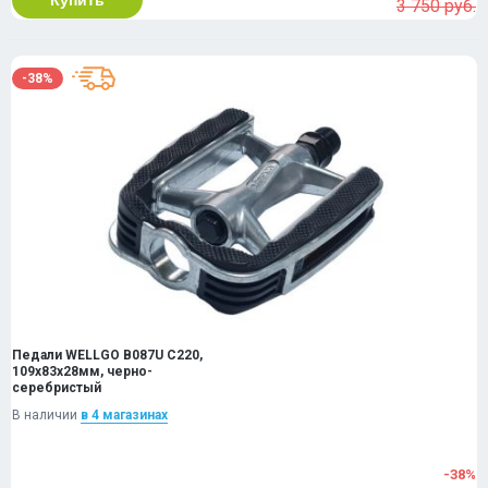
Купить
3 750 руб.
-38%
Педали WELLGO B087U C220,
109х83х28мм, черно-
серебристый
В наличии
в 4 магазинах
-38%