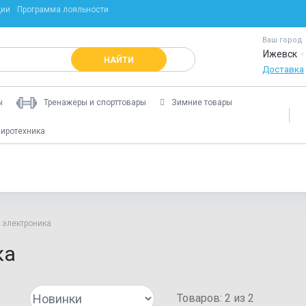
ции
Программа лояльности
Ваш город
Ижевск
НАЙТИ
Доставка
ы
Тренажеры и спорттовары
Зимние товары
иротехника
 электроника
ка
Товаров:
2
из
2