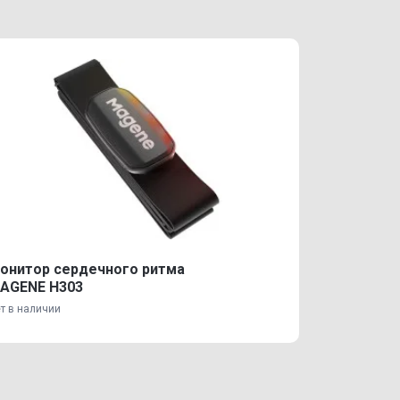
онитор сердечного ритма
AGENE H303
т в наличии