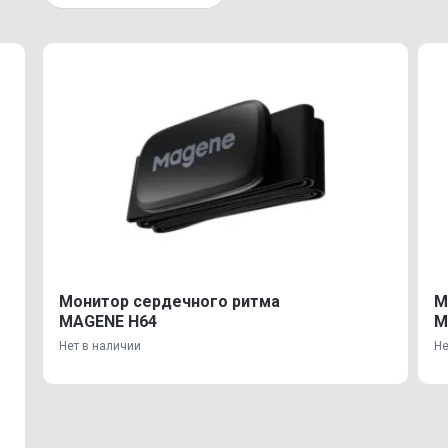
Монитор сердечного ритма
М
MAGENE H64
M
Нет в наличии
Не