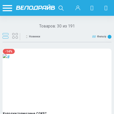
Товаров:
30
из
191
Новинки
Фильтр
-14%
Колодки тормозные COKEC