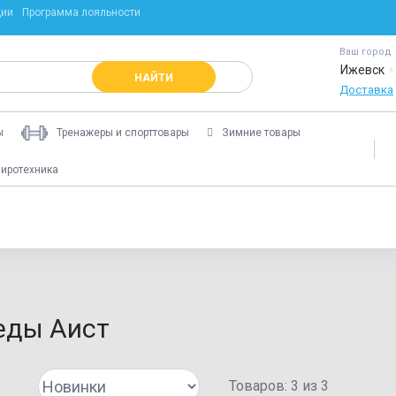
ции
Программа лояльности
Ваш город
Ижевск
НАЙТИ
Доставка
ы
Тренажеры и спорттовары
Зимние товары
иротехника
еды Аист
Товаров:
3
из
3