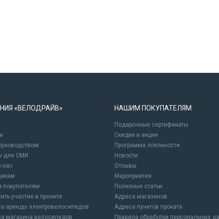
НИЯ «ВЕЛОДРАЙВ»
НАШИМ ПОКУПАТЕЛЯМ
Подарочные сертификаты
и
Cкидки и акции
 руководством
Программа лояльности
ы для СМИ
Новости
о нас
Отзывы
щикам
Мероприятия
 покупателям
Полезные статьи
ить участие в проекте
Адреса магазинов
а аренды электровелосипедов
Адреса пунктов проката
а магазина велосипедов
Правила обработки персональных д