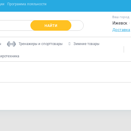
ции
Программа лояльности
Ваш город
Ижевск
НАЙТИ
Доставка
ы
Тренажеры и спорттовары
Зимние товары
иротехника