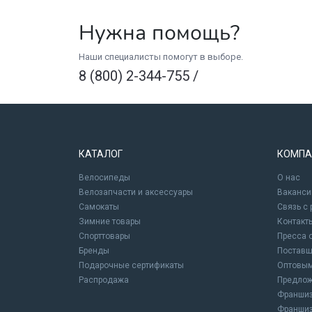
Нужна помощь?
Наши специалисты помогут в выборе.
8 (800) 2-344-755
/
КАТАЛОГ
КОМПА
Велосипеды
О нас
Велозапчасти и аксессуары
Ваканси
Самокаты
Связь с
Зимние товары
Контакт
Спорттовары
Пресса 
Бренды
Постав
Подарочные сертификаты
Оптовым
Распродажа
Предлож
Франшиз
Франшиз