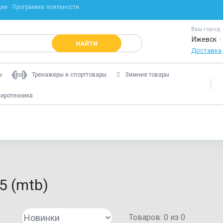
ции
Программа лояльности
Ваш город
Ижевск
НАЙТИ
Доставка
ы
Тренажеры и спорттовары
Зимние товары
иротехника
5 (mtb)
Товаров:
0
из
0