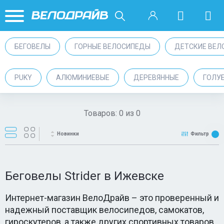
БЕГОВЕЛЫ
ГОРНЫЕ ВЕЛОСИПЕДЫ
ДЕТСКИЕ ВЕЛ
PUKY
АЛЮМИНИЕВЫЕ
ДЕРЕВЯННЫЕ
ГОЛУ
Товаров:
0
из
0
Новинки
Фильтр
Беговелы Strider в Ижевске
Интернет-магазин ВелоДрайв – это проверенный и
надежный поставщик велосипедов, самокатов,
гироскутеров, а также других спортивных товаров