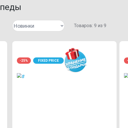
ипеды
Товаров:
9
из
9
-25%
FIXED PRICE