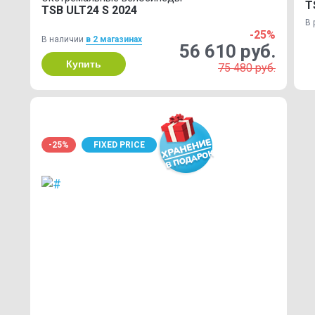
T
TSB ULT24 S 2024
В 
-25%
В наличии
в 2 магазинах
56 610 руб.
Купить
75 480 руб.
-25%
FIXED PRICE