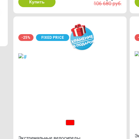
Купить
106 680 руб.
-25%
FIXED PRICE
Э
Экстремальные велосипеды